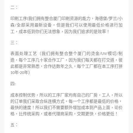
二：
印刷工序
我们拥有整合厦门印刷资源的能力，海德堡
罗兰
小
(
/
/
森
全部采用最新设备，但是我们可以使用最低价格进行加
/
工，成本低到你们无法想象，因为我们追求的是效率！
三：
表面处理工艺（我们拥有整合整个厦门的烫金
模切
制
/UV/
/
造，每个工序几十家合作工厂，因为我们每天都在打交道，彼
此都是非常熟悉，合作达数年之久，每个工厂都在本工序打拼
年
年）
10
-20
四
:
成本控制优势，所以的工序厂家均有自己的厂房，工人，所以
的订单我们采取合纵连横方式，每一个工序都是最低的价格，
最快的速度！所以我们不需要额外增加成本到产品上面，论价
格，比传统采购，或者代理商采购，交期更快，价格更低！
五：