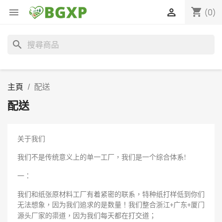
shopping_cart


(0)
search
主頁
配送
配送
关于我们
我们不是传统意义上的单一工厂，我们是一个综合体系
!
一：
我们和纸张原材料工厂有着紧密的联系，特种纸打样低到你们
无法想象，因为我们追求的是数量！我们整合浙江
广东
厦门
+
+
源头厂家的渠道，因为我们每天都在打交道；