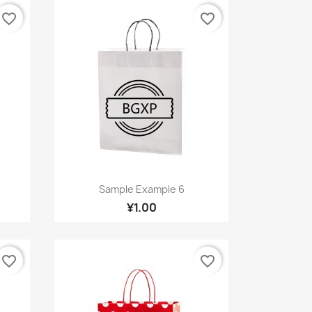
favorite_border
favorite_border
快速查看

Sample Example 6
¥1.00
favorite_border
favorite_border