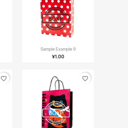
快速查看

Sample Example 9
¥1.00
favorite_border
favorite_border