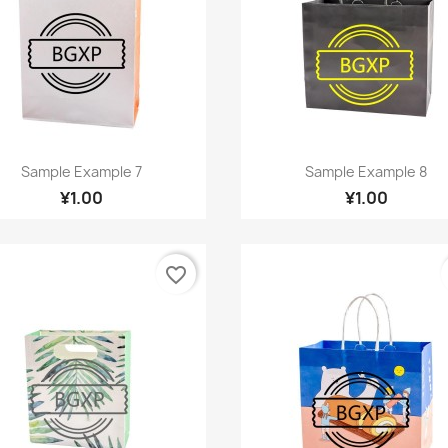
快速查看
快速查看


Sample Example 7
Sample Example 8
¥1.00
¥1.00
favorite_border