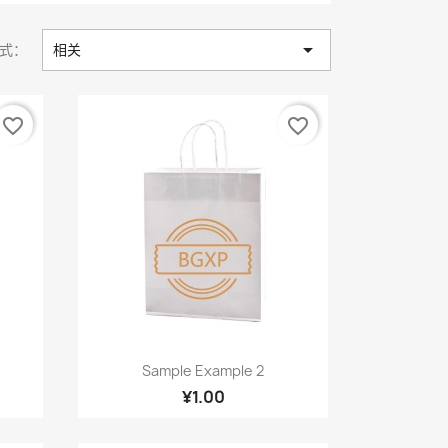

式：
相关
favorite_border
favorite_border
快速查看

Sample Example 2
¥1.00