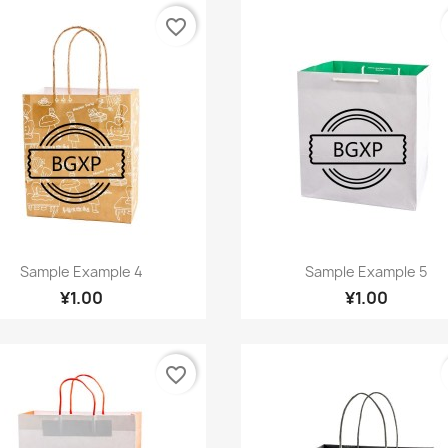
favorite_border
快速查看
快速查看


Sample Example 4
Sample Example 5
¥1.00
¥1.00
favorite_border